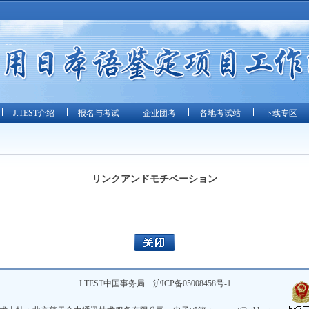
J.TEST介绍
报名与考试
企业团考
各地考试站
下载专区
リンクアンドモチベーション
J.TEST中国事务局
沪ICP备05008458号-1