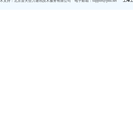
术支持：北京普天合力通讯技术服务有限公司 电子邮箱：
support@pthl.net